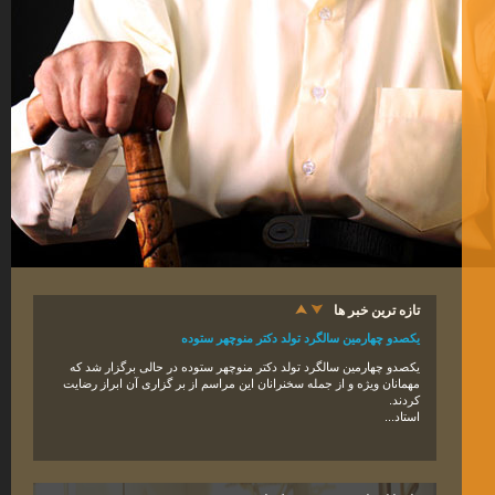
تازه ترین خبر ها
یکصدو چهارمین سالگرد تولد دکتر منوچهر ستوده
یکصدو
چهار
مین سالگرد تولد دکتر منوچهر ستوده در حالی برگزار شد که
مهمانان ویژه و از جمله سخنرانان این مراسم از بر گزاری آن ابراز رضایت
کردند
.
استاد...
دکتر منوچهر ستوده، چهره ماندگار ایران، شب گذشته دار فانی را وداع گفت.
دکتر منوچهر ستوده، ایران‌ شناس، جغرافیدان تاریخی، استاد دانشگاه تهران
و پژوهشگر ایرانی در تاریخ ۵ فروردین ۱۳۹۵ شمسی در اثر بیماری عفونت