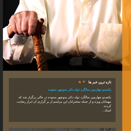
تازه ترین خبر ها
یکصدو چهارمین سالگرد تولد دکتر منوچهر ستوده
یکصدو
چهار
مین سالگرد تولد دکتر منوچهر ستوده در حالی برگزار شد که
مهمانان ویژه و از جمله سخنرانان این مراسم از بر گزاری آن ابراز رضایت
کردند
.
استاد...
دکتر منوچهر ستوده، چهره ماندگار ایران، شب گذشته دار فانی را وداع گفت.
دکتر منوچهر ستوده، ایران‌ شناس، جغرافیدان تاریخی، استاد دانشگاه تهران
و پژوهشگر ایرانی در تاریخ ۵ فروردین ۱۳۹۵ شمسی در اثر بیماری عفونت