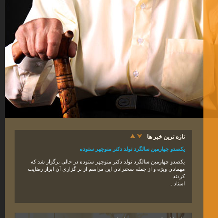
تازه ترین خبر ها
یکصدو چهارمین سالگرد تولد دکتر منوچهر ستوده
یکصدو
چهار
مین سالگرد تولد دکتر منوچهر ستوده در حالی برگزار شد که
مهمانان ویژه و از جمله سخنرانان این مراسم از بر گزاری آن ابراز رضایت
کردند
.
استاد...
دکتر منوچهر ستوده، چهره ماندگار ایران، شب گذشته دار فانی را وداع گفت.
دکتر منوچهر ستوده، ایران‌ شناس، جغرافیدان تاریخی، استاد دانشگاه تهران
و پژوهشگر ایرانی در تاریخ ۵ فروردین ۱۳۹۵ شمسی در اثر بیماری عفونت