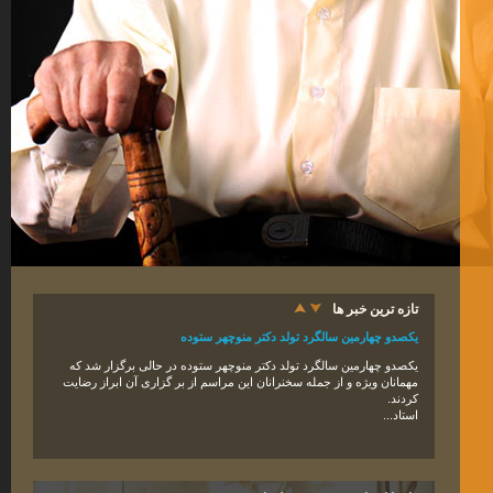
تازه ترین خبر ها
یکصدو چهارمین سالگرد تولد دکتر منوچهر ستوده
یکصدو
چهار
مین سالگرد تولد دکتر منوچهر ستوده در حالی برگزار شد که
مهمانان ویژه و از جمله سخنرانان این مراسم از بر گزاری آن ابراز رضایت
کردند
.
استاد...
دکتر منوچهر ستوده، چهره ماندگار ایران، شب گذشته دار فانی را وداع گفت.
دکتر منوچهر ستوده، ایران‌ شناس، جغرافیدان تاریخی، استاد دانشگاه تهران
و پژوهشگر ایرانی در تاریخ ۵ فروردین ۱۳۹۵ شمسی در اثر بیماری عفونت