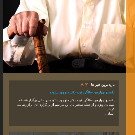
تازه ترین خبر ها
یکصدو چهارمین سالگرد تولد دکتر منوچهر ستوده
یکصدو
چهار
مین سالگرد تولد دکتر منوچهر ستوده در حالی برگزار شد که
مهمانان ویژه و از جمله سخنرانان این مراسم از بر گزاری آن ابراز رضایت
کردند
.
استاد...
دکتر منوچهر ستوده، چهره ماندگار ایران، شب گذشته دار فانی را وداع گفت.
دکتر منوچهر ستوده، ایران‌ شناس، جغرافیدان تاریخی، استاد دانشگاه تهران
و پژوهشگر ایرانی در تاریخ ۵ فروردین ۱۳۹۵ شمسی در اثر بیماری عفونت