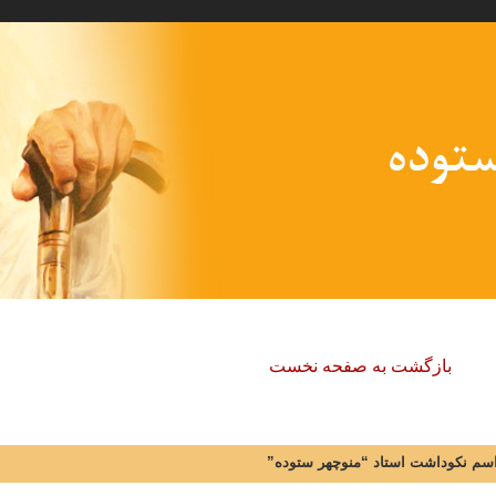
بازگشت به صفحه نخست
راسم نکوداشت استاد “منوچهر ستوده”