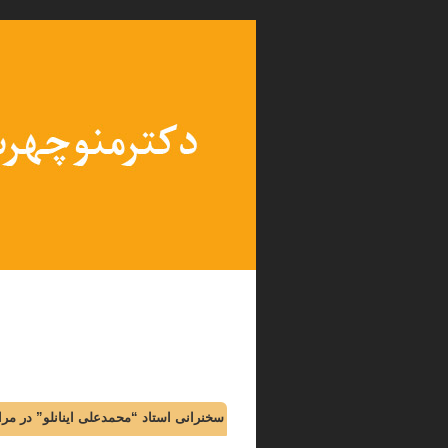
سخنرانی استاد “محمدعلی اینانلو” در م