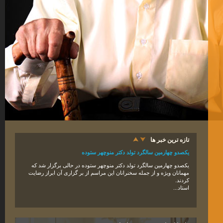
تازه ترین خبر ها
یکصدو چهارمین سالگرد تولد دکتر منوچهر ستوده
یکصدو
چهار
مین سالگرد تولد دکتر منوچهر ستوده در حالی برگزار شد که
مهمانان ویژه و از جمله سخنرانان این مراسم از بر گزاری آن ابراز رضایت
کردند
.
استاد...
دکتر منوچهر ستوده، چهره ماندگار ایران، شب گذشته دار فانی را وداع گفت.
دکتر منوچهر ستوده، ایران‌ شناس، جغرافیدان تاریخی، استاد دانشگاه تهران
و پژوهشگر ایرانی در تاریخ ۵ فروردین ۱۳۹۵ شمسی در اثر بیماری عفونت